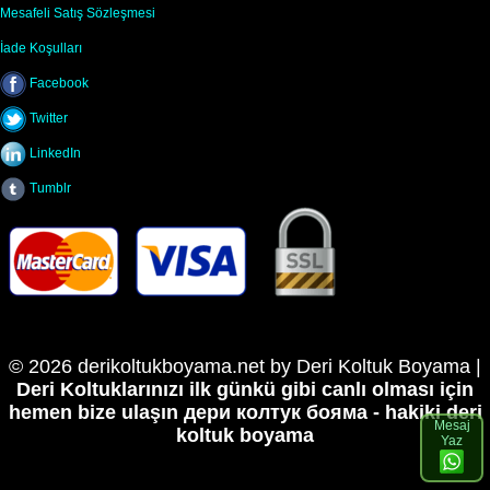
Mesafeli Satış Sözleşmesi
İade Koşulları
Facebook
Twitter
LinkedIn
Tumblr
© 2026 derikoltukboyama.net by Deri Koltuk Boyama |
Deri Koltuklarınızı ilk günkü gibi canlı olması için
hemen bize ulaşın
дери колтук бояма - hakiki deri
Mesaj
koltuk boyama
Yaz