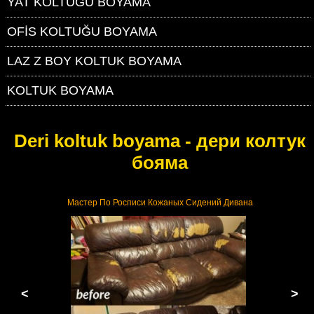
YAT KOLTUĞU BOYAMA
OFİS KOLTUĞU BOYAMA
LAZ Z BOY KOLTUK BOYAMA
KOLTUK BOYAMA
Deri koltuk boyama - дери колтук
бояма
Мастер По Росписи Кожаных Сидений Дивана