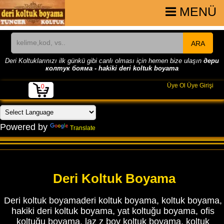
MENÜ
ARA
Deri Koltuklarınızı ilk günkü gibi canlı olması için hemen bize ulaşın
дери
колтук бояма - hakiki deri koltuk boyama
Üye Ol
Üye Girişi
0
Powered by
Translate
Deri Koltuk Boyama
Deri koltuk boyamaderi koltuk boyama, koltuk boyama,
hakiki deri koltuk boyama, yat koltuğu boyama, ofis
koltuğu boyama, laz z boy koltuk boyama, koltuk