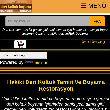
MENÜ
ARA
Deri Koltuklarınızı ilk günkü gibi canlı olması için hemen bize ulaşın
дери
колтук бояма - hakiki deri koltuk boyama
Üye Ol
Üye Girişi
0
Powered by
Translate
Hakiki Deri Koltuk Tamiri Ve Boyama
Restorasyon
Hakiki Deri koltuk tamiri ve boyama restorasyon gerçek
deri koltuk boyama işlerinden sanki yeni almış gibi
gerçek deri koltuklarınızın restorasyonunu yapıyoruz